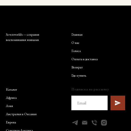
Sevenworlds — сохраняя
Главная
воспоминания живыми
О нас
Голоса
Оплата и доставка
Возврат
Где купить
Подписка на рассылку
Каталог
Африка
Азия
Австралия и Океания
Европа
Северная Америка