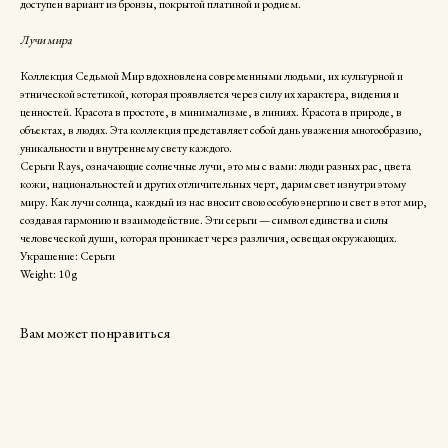
доступен вариант из бронзы, покрытой платиной и родием.
Лучи мира
Коллекция Седьмой Мир вдохновлена современными людьми, их культурной и
этнической эстетикой, которая проявляется через силу их характера, видения и
ценностей. Красота в простоте, в минимализме, в линиях. Красота в природе, в
объектах, в людях. Эта коллекция представляет собой дань уважения многообразию,
уникальности и внутреннему свету каждого.
Серьги Rays, означающие солнечные лучи, это мы с вами: люди разных рас, цвета
кожи, национальностей и других отличительных черт, дарим свет изнутри этому
миру. Как лучи солнца, каждый из нас вносит свою особую энергию и свет в этот мир,
создавая гармонию и взаимодействие. Эти серьги — символ единства и силы
человеческой души, которая проникает через различия, освещая окружающих.
Украшение: Серьги
Weight: 10 g
Вам может понравиться