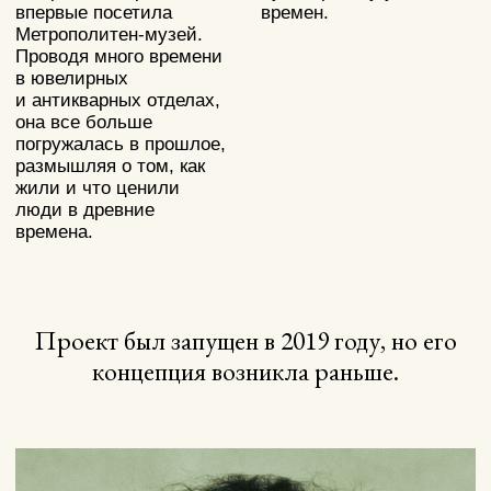
Прежде чем создать новое изделие, мы изучаем десятки
культур: племена, исчезнувшие цивилизации,
современный мир. Это не просто серьги или кольцо — это
целый огромный этнос в маленьком изделии.
И вот что мы заметили: эти миры очень
похожи друг на друга. Конечно, есть
отличительные, уникальные культурные
черты, но в своей основе все этносы говорят
об одном и том же — о жизни. О любви.
О семье. О счастье.