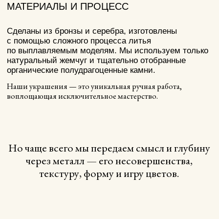
впервые посетила
времен.
Метрополитен-музей.
Проводя много времени
в ювелирных
и антикварных отделах,
она все больше
погружалась в прошлое,
размышляя о том, как
жили и что ценили
люди в древние
времена.
Проект был запущен в 2019 году, но его
концепция возникла раньше.