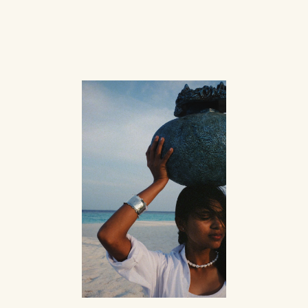
КОНТИНЕНТЫ
Sevenworlds (от англ. «семь миров») вдохновляется
культурами семи континентов — Азии, Африки,
Европы, Северной и Южной Америки, Австралии
и Океании, а также Седьмым Миром. Для нас это
не просто география, а живые истории и традиции
людей, которые мы воплощаем в украшениях.