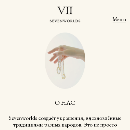
Меню
О НАС
Sevenworlds создаёт украшения, вдохновлённые
традициями разных народов. Это не просто
дизайн, а истории, воплощённые в металле и
камне.
Задумывались ли вы когда-нибудь, что нас
объединяет больше, чем разделяет? В каждой
культуре, в семейных историях и традициях
повторяются одни и те же символы — любовь,
забота, память.