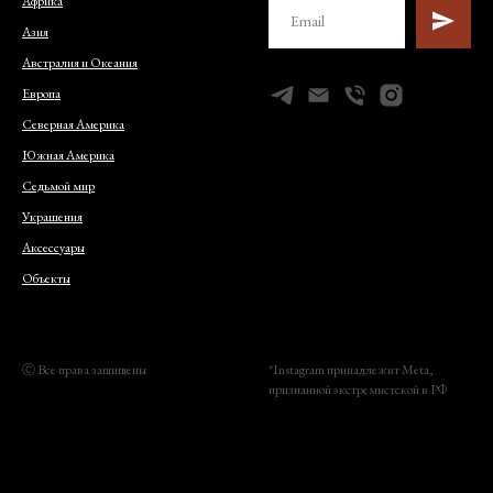
Африка
Азия
Австралия и Океания
Европа
Северная Америка
Южная Америка
Седьмой мир
Украшения
Аксессуары
Объекты
Ⓒ Все права защищены
*Instagram принадлежит Meta,
признанной экстремистской в РФ