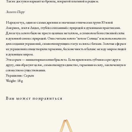
Также доступен вариант из бронзы, покрытой платиной и родием.
Золото Перу
Народ кечуа, один из самых древних и значимых этнических групп Южной
Америки, жил в Андах, глубоко связанный с природой и духовными практиками.
Для кечуа золото было не просто ценным металлом, а символом божественной силы
и духовной связи с природой. Они считали золото "потом Солнца" и использовали его
для создания украшений, символизирующих статус и связь с богами. Золотые сферы в
их украшениях олицетворяли гармонию, бесконечность и баланс между миром людей
и духовным миром.
Эти серьги — миниатюрная копия браслета. Если приложить зубчики серег друг к
другу, они образуют целое, символизируя единство, гармонию и силу, заключенную в
совместном существовании.
Украшение: Серьги
Weight: 18 g
Вам может понравиться