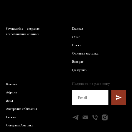
Sevenworlds — сохраняя
Главная
воспоминания живыми
О нас
Голоса
Оплата и доставка
Возврат
Где купить
Подписка на рассылку
Каталог
Африка
Азия
Австралия и Океания
Европа
Северная Америка