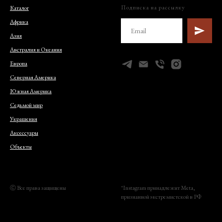
Подписка на рассылку
Каталог
Африка
Азия
Австралия и Океания
Европа
Северная Америка
Южная Америка
Седьмой мир
Украшения
Аксессуары
Объекты
Ⓒ Все права защищены
*Instagram принадлежит Meta,
признанной экстремистской в РФ