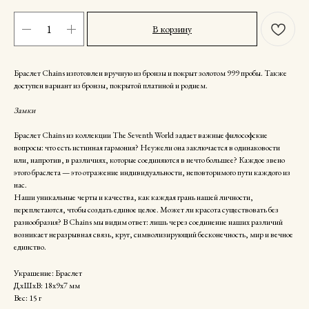
В корзину
Браслет Chains изготовлен вручную из бронзы и покрыт золотом 999 пробы. Также
доступен вариант из бронзы, покрытой платиной и родием.
Замки
Браслет Chains из коллекции The Seventh World задает важные философские
вопросы: что есть истинная гармония? Неужели она заключается в одинаковости
или, напротив, в различиях, которые соединяются в нечто большее? Каждое звено
этого браслета — это отражение индивидуальности, неповторимого пути каждого из
нас.
Наши уникальные черты и качества, как каждая грань нашей личности,
переплетаются, чтобы создать единое целое. Может ли красота существовать без
разнообразия? В Chains мы видим ответ: лишь через соединение наших различий
возникает неразрывная связь, круг, символизирующий бесконечность, мир и вечное
единство.
Украшение: Браслет
ДxШxВ: 18x9x7 мм
Вес: 15 г