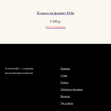
Кольцо на фалангу Nôla
5 200
р.
Нет в наличии
Sevenworlds — сохраняя
Главная
воспоминания живыми
О нас
Голоса
Оплата и доставка
Возврат
Где купить