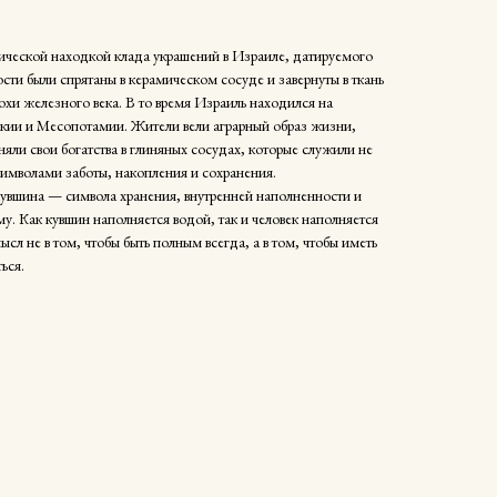
ической находкой клада украшений в Израиле, датируемого
ости были спрятаны в керамическом сосуде и завернуты в ткань
хи железного века. В то время Израиль находился на
икии и Месопотамии. Жители вели аграрный образ жизни,
няли свои богатства в глиняных сосудах, которые служили не
символами заботы, накопления и сохранения.
кувшина — символа хранения, внутренней наполненности и
. Как кувшин наполняется водой, так и человек наполняется
сл не в том, чтобы быть полным всегда, а в том, чтобы иметь
ься.