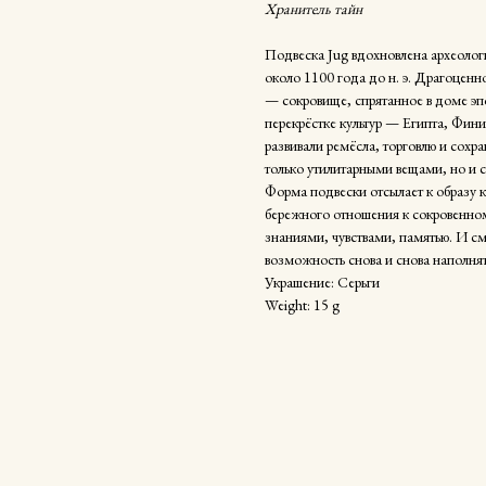
Хранитель тайн
Подвеска Jug вдохновлена археолог
около 1100 года до н. э. Драгоценн
— сокровище, спрятанное в доме эпо
перекрёстке культур — Египта, Фин
развивали ремёсла, торговлю и сохра
только утилитарными вещами, но и 
Форма подвески отсылает к образу 
бережного отношения к сокровенному
знаниями, чувствами, памятью. И смы
возможность снова и снова наполнят
Украшение: Серьги
Weight: 15 g