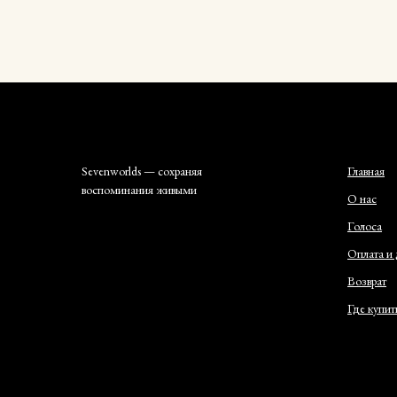
Sevenworlds — сохраняя
Главная
воспоминания живыми
О нас
Голоса
Оплата и 
Возврат
Где купит