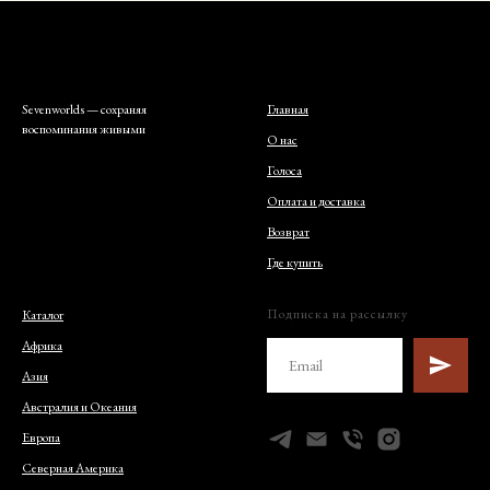
Sevenworlds — сохраняя
Главная
воспоминания живыми
О нас
Голоса
Оплата и доставка
Возврат
Где купить
Подписка на рассылку
Каталог
Африка
Азия
Австралия и Океания
Европа
Северная Америка