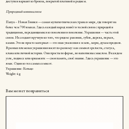
доступен вариант из бронзы, покрытой платиной и родием.
Природный минимализм
Папуа – Новая Гвинея — самая мультиэтническая страна в мире, где говорят на
более чем 700 языках. Здесь каждый народ живёт в тесной связи с природой и
традициями, передающимися из поколения в поколение. Украшения — часть этой
связи. Их создают вручную из того, что рядом: раковин, зубов, дерева, перьев,
камня. Это не просто материал — это знак уважения к земле, морю, духам предков.
В разных племенах украшения носят по-разному: как символ зрелости, статуса,
клана или личной истории. Они просты по форме, но наполнены смыслом. В каждом
узле, подвесе или орнаменте — своя память, своё знание. Здесь украшение — это
язык. Один из тех самых семисот.
Украшение: Кольцо
Weight: 4 g
Вам может понравиться