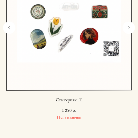
Стикерпак 'T'
1 250
р.
Нет в наличии