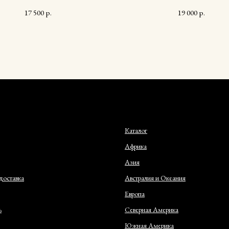
17 500
р.
19 000
р.
Каталог
Африка
Азия
доставка
Австралия и Океания
Европа
ь
Северная Америка
Южная Америка