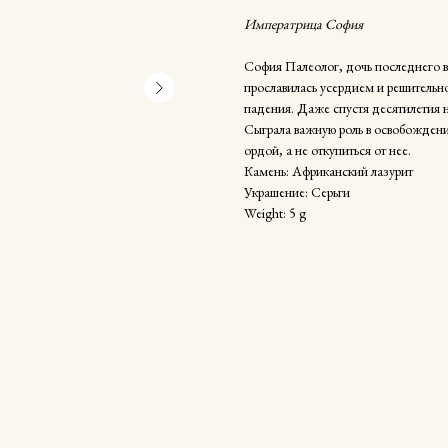
Императрица София
София Палеолог, дочь последнего в
прославилась усердием и решительн
падения. Даже спустя десятилетия 
Сыграла важную роль в освобождении
ордой, а не откупиться от нее.
Камень: Африканский лазурит
Украшение: Серьги
Weight: 5 g