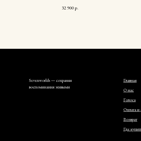
32 900
р.
Sevenworlds — сохраняя
Главная
воспоминания живыми
О нас
Голоса
Оплата и 
Возврат
Где купит