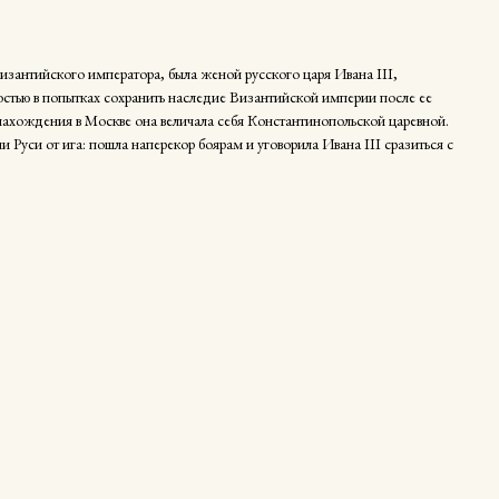
изантийского императора, была женой русского царя Ивана III,
остью в попытках сохранить наследие Византийской империи после ее
нахождения в Москве она величала себя Константинопольской царевной.
 Руси от ига: пошла наперекор боярам и уговорила Ивана III сразиться с