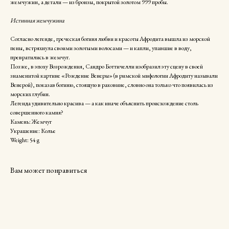
жемчужин, а детали — из бронзы, покрытой золотом 999 пробы.
Истинная жемчужина
Согласно легенде, греческая богиня любви и красоты Афродита вышла из морской
пены, встряхнула своими золотыми волосами — и капли, упавшие в воду,
превратились в жемчуг.
Позже, в эпоху Возрождения, Сандро Боттичелли изобразил эту сцену в своей
знаменитой картине «Рождение Венеры» (в римской мифологии Афродиту называли
Венерой), показав богиню, стоящую в раковине, словно она только что появилась из
морских глубин.
Легенда удивительно красива — а как иначе объяснить происхождение столь
совершенного камня?
Камень: Жемчуг
Украшение: Колье
Weight: 54 g
Вам может понравиться