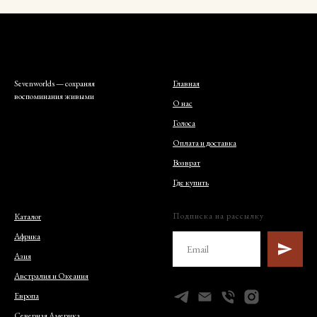
Sevenworlds — сохраняя
Главная
воспоминания живыми
О нас
Голоса
Оплата и доставка
Возврат
Где купить
Подписка на рассылку
Каталог
Африка
Азия
Австралия и Океания
Европа
Северная Америка